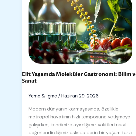
Yaşamda
Moleküler
Gastronomi:
Bilim
ve
Sanat
Elit Yaşamda Moleküler Gastronomi: Bilim v
Sanat
Yeme & İçme
/
Haziran 29, 2026
Modern dünyanın karmaşasında, özellikle
metropol hayatının hızlı temposuna yetişmeye
çalışırken, kendimize ayırdığımız vakitleri nasıl
değerlendirdiğimiz aslında derin bir yaşam tarzı