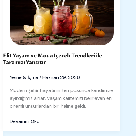
Moda
İçecek
Trendleri
ile
Tarzınızı
Yansıtın
Elit Yaşam ve Moda İçecek Trendleri ile
Tarzınızı Yansıtın
Yeme & İçme
/
Haziran 29, 2026
Modern şehir hayatının temposunda kendimize
ayırdığımız anlar, yaşam kalitemizi belirleyen en
önemli unsurlardan biri haline geldi.
Devamını Oku