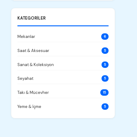
KATEGORILER
Mekanlar
6
Saat & Aksesuar
5
Sanat & Koleksiyon
5
Seyahat
5
Takı & Mücevher
15
Yeme & İçme
5