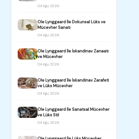
04 Ağu 2026
Ole Lynggaard İle Dokunsal Lüks ve
Mücevher Sanatı
04 Ağu 2026
Ole Lynggaard İle İskandinav Zanaatı
ve Mücevher
04 Ağu 2026
Ole Lynggaard İle İskandinav Zarafeti
ve Lüks Mücevher
04 Ağu 2026
Ole Lynggaard İle Sanatsal Mücevher
ve Lüks Stil
04 Ağu 2026
Ole Lynggaard İle Lüks Mücevher