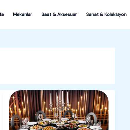
fa
Mekanlar
Saat & Aksesuar
Sanat & Koleksiyon
Elit
Yaşam
Tarzında
Spesifik
Yemek