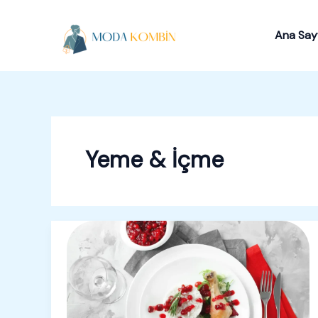
İçeriğe
atla
Ana Say
Yeme & İçme
Elit
Yaşam
Tarzında
Spesifik
Mevsimsel