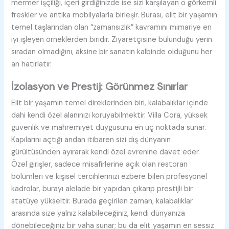
mermer işçiliği, içeri girdiğinizde ise sizi karşılayan o görkemli
freskler ve antika mobilyalarla birleşir. Burası, elit bir yaşamın
temel taşlarından olan “zamansızlık” kavramını mimariye en
iyi işleyen örneklerden biridir. Ziyaretçisine bulunduğu yerin
sıradan olmadığını, aksine bir sanatın kalbinde olduğunu her
an hatırlatır.
İzolasyon ve Prestij: Görünmez Sınırlar
Elit bir yaşamın temel direklerinden biri, kalabalıklar içinde
dahi kendi özel alanınızı koruyabilmektir. Villa Cora, yüksek
güvenlik ve mahremiyet duygusunu en uç noktada sunar.
Kapılarını açtığı andan itibaren sizi dış dünyanın
gürültüsünden ayırarak kendi özel evrenine davet eder.
Özel girişler, sadece misafirlerine açık olan restoran
bölümleri ve kişisel tercihlerinizi ezbere bilen profesyonel
kadrolar, burayı alelade bir yapıdan çıkarıp prestijli bir
statüye yükseltir. Burada geçirilen zaman, kalabalıklar
arasında size yalnız kalabileceğiniz, kendi dünyanıza
dönebileceğiniz bir vaha sunar; bu da elit yaşamın en sessiz