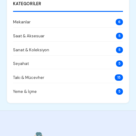
KATEGORILER
Mekanlar
6
Saat & Aksesuar
5
Sanat & Koleksiyon
5
Seyahat
5
Takı & Mücevher
15
Yeme & İçme
5