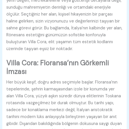
yerin değeri, metrekarelerle veya gösterişli detaylarla değil,
sunduğu mahremiyetin derinliği ve ortamdaki enerjiyle
ölçülür. Seçtiğiniz her alan, kişisel hikayenizin bir parçası
haline gelirken, sizin vizyonunuzu ve değerlerinizi taşıyan bir
sahne görevi görür. Bu bağlamda, İtalya’nın kalbinde yer alan,
Rönesans estetiğini günümüzün sofistike konforuyla
buluşturan Villa Cora, elit yaşamın tüm estetik kodlarını
üzerinde taşıyan eşsiz bir noktadır.
Villa Cora: Floransa’nın Görkemli
İmzası
Her büyük keşif, doğru adres seçimiyle başlar. Floransa’nın
tepelerinde, şehrin karmaşasından izole bir konumda yer
alan Villa Cora, yüzyılı aşkın süredir dünya elitlerinin Toskana
rotasında vazgeçilmez bir durak olmuştur. Bu tarihi yapı,
sadece bir konaklama merkezi değil, İtalyan aristokratik
tarihini modern lüks anlayışıyla birleştiren yaşayan bir anıt
gibidir. Dışarıdan bakıldığında bölgenin dokusuna saygı duyan