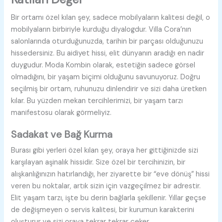
Bir ortamı özel kılan şey, sadece mobilyaların kalitesi değil, o
mobilyaların birbiriyle kurduğu diyalogdur. Villa Cora’nın
salonlarında oturduğunuzda, tarihin bir parçası olduğunuzu
hissedersiniz. Bu aidiyet hissi, elit dünyanın aradığı en nadir
duygudur. Moda Kombin olarak, estetiğin sadece görsel
olmadığını, bir yaşam biçimi olduğunu savunuyoruz. Doğru
seçilmiş bir ortam, ruhunuzu dinlendirir ve sizi daha üretken
kılar. Bu yüzden mekan tercihlerimizi, bir yaşam tarzı
manifestosu olarak görmeliyiz.
Sadakat ve Bağ Kurma
Burası gibi yerleri özel kılan şey, oraya her gittiğinizde sizi
karşılayan aşinalık hissidir. Size özel bir tercihinizin, bir
alışkanlığınızın hatırlandığı, her ziyarette bir “eve dönüş” hissi
veren bu noktalar, artık sizin için vazgeçilmez bir adrestir.
Elit yaşam tarzı, işte bu derin bağlarla şekillenir. Yıllar geçse
de değişmeyen o servis kalitesi, bir kurumun karakterini
oluşturur ve sizi oraya tekrar tekrar çeker.