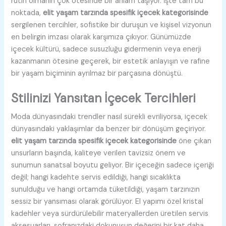
rutin olmanın çok ötesinde bir anlam taşıyor. İşte tam bu
noktada,
elit yaşam tarzında spesifik içecek kategorisinde
sergilenen tercihler, sofistike bir duruşun ve kişisel vizyonun
en belirgin imzası olarak karşımıza çıkıyor. Günümüzde
içecek kültürü, sadece susuzluğu gidermenin veya enerji
kazanmanın ötesine geçerek, bir estetik anlayışın ve rafine
bir yaşam biçiminin ayrılmaz bir parçasına dönüştü.
Stilinizi Yansıtan İçecek Tercihleri
Moda dünyasındaki trendler nasıl sürekli evriliyorsa, içecek
dünyasındaki yaklaşımlar da benzer bir dönüşüm geçiriyor.
elit yaşam tarzında spesifik içecek kategorisinde
öne çıkan
unsurların başında, kaliteye verilen tavizsiz önem ve
sunumun sanatsal boyutu geliyor. Bir içeceğin sadece içeriği
değil; hangi kadehte servis edildiği, hangi sıcaklıkta
sunulduğu ve hangi ortamda tüketildiği, yaşam tarzınızın
sessiz bir yansıması olarak görülüyor. El yapımı özel kristal
kadehler veya sürdürülebilir materyallerden üretilen servis
aksesuarları, sofranızdaki dokunuşun değerini bir kat daha