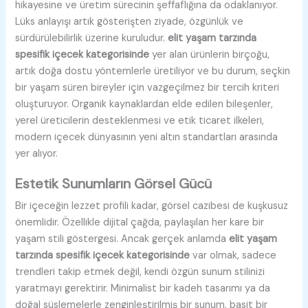
hikayesine ve üretim sürecinin şeffaflığına da odaklanıyor.
Lüks anlayışı artık gösterişten ziyade, özgünlük ve
sürdürülebilirlik üzerine kuruludur.
elit yaşam tarzında
spesifik içecek kategorisinde
yer alan ürünlerin birçoğu,
artık doğa dostu yöntemlerle üretiliyor ve bu durum, seçkin
bir yaşam süren bireyler için vazgeçilmez bir tercih kriteri
oluşturuyor. Organik kaynaklardan elde edilen bileşenler,
yerel üreticilerin desteklenmesi ve etik ticaret ilkeleri,
modern içecek dünyasının yeni altın standartları arasında
yer alıyor.
Estetik Sunumların Görsel Gücü
Bir içeceğin lezzet profili kadar, görsel cazibesi de kuşkusuz
önemlidir. Özellikle dijital çağda, paylaşılan her kare bir
yaşam stili göstergesi. Ancak gerçek anlamda
elit yaşam
tarzında spesifik içecek kategorisinde
var olmak, sadece
trendleri takip etmek değil, kendi özgün sunum stilinizi
yaratmayı gerektirir. Minimalist bir kadeh tasarımı ya da
doğal süslemelerle zenginleştirilmiş bir sunum, basit bir