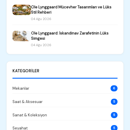
Ole Lynggaard Mücevher Tasarımları ve Lüks
Stil Rehberi
04 Ağu 2026
Ole Lynggaard: İskandinav Zarafetinin Lüks
Simgesi
04 Ağu 2026
KATEGORILER
Mekanlar
6
Saat & Aksesuar
5
Sanat & Koleksiyon
5
Seyahat
5