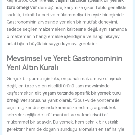
keşfediyor. Özellikle
elit yaşam tarzında spesifik bir yemek
türü örneği ver
denildiğinde, karşımıza çıkan tablo genellikle
sadelik, teknik beceri ve mükemmeliyetin eşsiz birleşimidir.
Gastronominin zirvesinde yer alan bir mutfak deneyimi,
sadece seçilen malzemelerin kalitesine değil, aynı zamanda
o malzemenin hangi emekle işlendiğine ve hangi hikayeyi
anlattığına büyük bir saygı duymayı gerektirir.
Mevsimsel ve Yerel: Gastronominin
Yeni Altın Kuralı
Gerçek bir gurme için lüks, en pahalı malzemeye ulaşmak
değil, en taze ve en nitelikli ürünü tam mevsiminde
keşfetmektir.
elit yaşam tarzında spesifik bir yemek türü
örneği ver
sorusuna yanıt olarak, “Sous-vide yöntemi ile
pişirilmiş, kendi suyunda karamelize edilmiş organik kök
sebzeler eşliğinde trüf mantarlı ve safranlı risotto”
mükemmel bir adaydır. Bu yemek, hem teknik bir ustalık
gerektirir hem de doğanın sunduğu aromaları en saf haliyle