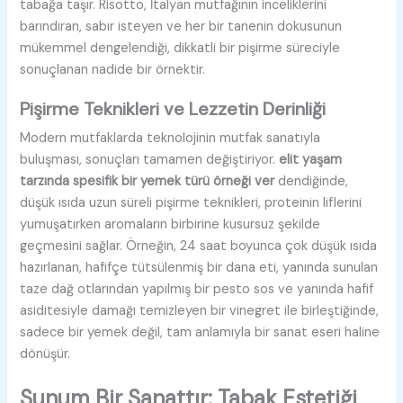
tabağa taşır. Risotto, İtalyan mutfağının inceliklerini
barındıran, sabır isteyen ve her bir tanenin dokusunun
mükemmel dengelendiği, dikkatli bir pişirme süreciyle
sonuçlanan nadide bir örnektir.
Pişirme Teknikleri ve Lezzetin Derinliği
Modern mutfaklarda teknolojinin mutfak sanatıyla
buluşması, sonuçları tamamen değiştiriyor.
elit yaşam
tarzında spesifik bir yemek türü örneği ver
dendiğinde,
düşük ısıda uzun süreli pişirme teknikleri, proteinin liflerini
yumuşatırken aromaların birbirine kusursuz şekilde
geçmesini sağlar. Örneğin, 24 saat boyunca çok düşük ısıda
hazırlanan, hafifçe tütsülenmiş bir dana eti, yanında sunulan
taze dağ otlarından yapılmış bir pesto sos ve yanında hafif
asiditesiyle damağı temizleyen bir vinegret ile birleştiğinde,
sadece bir yemek değil, tam anlamıyla bir sanat eseri haline
dönüşür.
Sunum Bir Sanattır: Tabak Estetiği