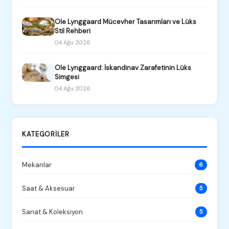
Ole Lynggaard Mücevher Tasarımları ve Lüks
Stil Rehberi
04 Ağu 2026
Ole Lynggaard: İskandinav Zarafetinin Lüks
Simgesi
04 Ağu 2026
KATEGORILER
Mekanlar
6
Saat & Aksesuar
5
Sanat & Koleksiyon
5