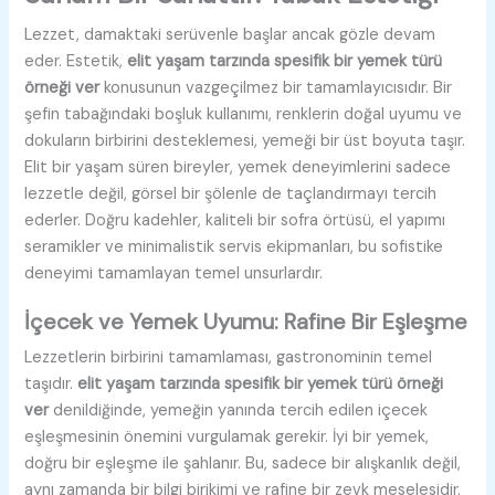
Lezzet, damaktaki serüvenle başlar ancak gözle devam
eder. Estetik,
elit yaşam tarzında spesifik bir yemek türü
örneği ver
konusunun vazgeçilmez bir tamamlayıcısıdır. Bir
şefin tabağındaki boşluk kullanımı, renklerin doğal uyumu ve
dokuların birbirini desteklemesi, yemeği bir üst boyuta taşır.
Elit bir yaşam süren bireyler, yemek deneyimlerini sadece
lezzetle değil, görsel bir şölenle de taçlandırmayı tercih
ederler. Doğru kadehler, kaliteli bir sofra örtüsü, el yapımı
seramikler ve minimalistik servis ekipmanları, bu sofistike
deneyimi tamamlayan temel unsurlardır.
İçecek ve Yemek Uyumu: Rafine Bir Eşleşme
Lezzetlerin birbirini tamamlaması, gastronominin temel
taşıdır.
elit yaşam tarzında spesifik bir yemek türü örneği
ver
denildiğinde, yemeğin yanında tercih edilen içecek
eşleşmesinin önemini vurgulamak gerekir. İyi bir yemek,
doğru bir eşleşme ile şahlanır. Bu, sadece bir alışkanlık değil,
aynı zamanda bir bilgi birikimi ve rafine bir zevk meselesidir.