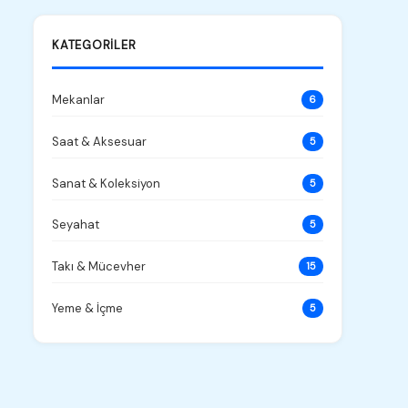
KATEGORILER
Mekanlar
6
Saat & Aksesuar
5
Sanat & Koleksiyon
5
Seyahat
5
Takı & Mücevher
15
Yeme & İçme
5