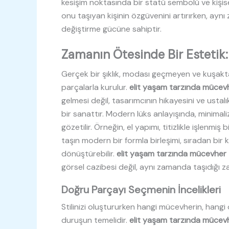
kesişim noktasında bir statü sembolü ve kişisel 
onu taşıyan kişinin özgüvenini artırırken, a
değiştirme gücüne sahiptir.
Zamanın Ötesinde Bir Estetik:
Gerçek bir şıklık, modası geçmeyen ve kuşakt
parçalarla kurulur.
elit yaşam tarzında mücev
gelmesi değil, tasarımcının hikayesini ve ustalı
bir sanattır. Modern lüks anlayışında, minimal
gözetilir. Örneğin, el yapımı, titizlikle işlenmiş
taşın modern bir formla birleşimi, sıradan bir k
dönüştürebilir.
elit yaşam tarzında mücevher
görsel cazibesi değil, aynı zamanda taşıdığı z
Doğru Parçayı Seçmenin İncelikleri
Stilinizi oluştururken hangi mücevherin, hangi
duruşun temelidir.
elit yaşam tarzında mücev