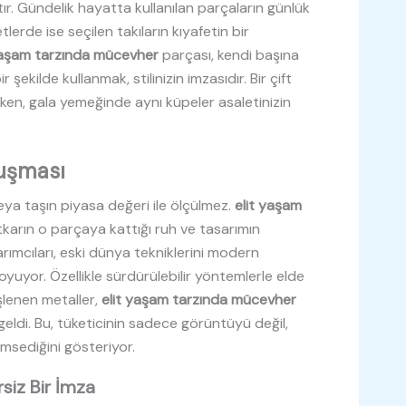
 Gündelik hayatta kullanılan parçaların günlük
erde ise seçilen takıların kıyafetin bir
yaşam tarzında mücevher
parçası, kendi başına
şekilde kullanmak, stilinizin imzasıdır. Bir çift
rken, gala yemeğinde aynı küpeler asaletinizin
luşması
eya taşın piyasa değeri ile ölçülmez.
elit yaşam
arın o parçaya kattığı ruh ve tasarımın
rımcıları, eski dünya tekniklerini modern
koyuyor. Özellikle sürdürülebilir yöntemlerle elde
 işlenen metaller,
elit yaşam tarzında mücevher
 geldi. Bu, tüketicinin sadece görüntüyü değil,
msediğini gösteriyor.
rsiz Bir İmza