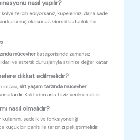
nasyonu nasıl yapılır?
r kolye tercih ediyorsanız, küpelerinizi daha sade
ni korumuş olursunuz. Görsel bütünlük her
r?
rzında mücevher
kategorisinde zamansız
lıkları ve estetik duruşlarıyla stilinize değer katar.
lere dikkat edilmelidir?
ın imzası,
elit yaşam tarzında mücevher
surlardır. Kaliteden asla taviz verilmemelidir.
ı nasıl olmalıdır?
r
kullanımı, sadelik ve fonksiyonelliği
 küçük bir parıltı ile tarzınızı pekiştirmelidir.