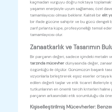
kaçmadan vurguyu doğru noktaya toplamaktır.
yaşamın enerjisiyle uyum sağlaması, özel davetl
tamamlayıcısı olması beklenir. Kaliteli bir
elit 
bir ifade gücüne sahiptir ve bu gücü dengeli bir 
zarif pırlanta küpe, profesyonelliği temsil ede
tamamlayıcısı olur.
Zanaatkarlık ve Tasarımın Bu
Bir parçanın değeri, sadece içindeki metalin v
tarzında mücevher
dünyasında değer, zanaatk
özgünlüğü ile ölçülür. Günümüzün başarılı tasa
vizyonlarla birleştirerek eşsiz eserler ortaya 
edilen değerli taşlar ve etik ticaret ilkeleriyle
tutkunlarının en önemli tercih kriterleri haline
parçanın arkasındaki etik sorumluluğu da öne
Kişiselleştirilmiş Mücevherler: Benze