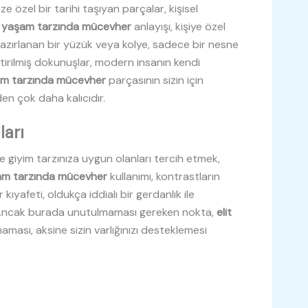
ze özel bir tarihi taşıyan parçalar, kişisel
t yaşam tarzında mücevher
anlayışı, kişiye özel
k hazırlanan bir yüzük veya kolye, sadece bir nesne
leştirilmiş dokunuşlar, modern insanın kendi
şam tarzında mücevher
parçasının sizin için
n çok daha kalıcıdır.
ları
e giyim tarzınıza uygun olanları tercih etmek,
şam tarzında mücevher
kullanımı, kontrastların
kıyafeti, oldukça iddialı bir gerdanlık ile
 Ancak burada unutulmaması gereken nokta,
elit
aması, aksine sizin varlığınızı desteklemesi