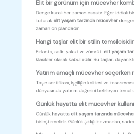
Elit bir görünüm için mücevher kombi
Denge kuralı her zaman esastır. Eğer iddialı bi
tutarak
elit yaşam tarzında mücevher
dengesi
zaman ön plandadır.
Hangi taşlar elit bir stilin temsilcisidi
Pırlanta, safir, yakut ve zümrüt,
elit yaşam ta
klasikler olarak kabul edilir. Bu taşlar, dayanıklı
Yatırım amaçlı mücevher seçerken ne
Taşın sertifikası, işçiliğin kalitesi ve tasarımcın
dünyasında yatırım değerini belirleyen temel un
Günlük hayatta elit mücevher kullanım
Günlük hayatta
elit yaşam tarzında mücevhe
birleştirmelidir. Günlük şıklığı bozmadan, sadece