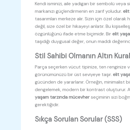
Kendi isminizi, aile yadigarı bir sembolü veya si
markanızı güçlendirmenin en zarif yoludur.
eli
tasarımları merkeze alır. Sizin için özel olara
değil, size özel bir hikayeyi anlatır. Bu kişisel
özgünlüğünü ifade etme biçimidir. Bir
elit ya
taşıdığı duygusal değer, onun maddi değerinde
Stil Sahibi Olmanın Altın Kural
Parça seçerken vücut tipinize, ten renginize v
görünümünüzü bir üst seviyeye taşır.
elit ya
gücünden de yararlanır. Örneğin, minimalist bir 
dengelemek, modern bir kontrast oluşturur.
yaşam tarzında mücevher
seçiminin sizi boğm
gerektiğidir.
Sıkça Sorulan Sorular (SSS)