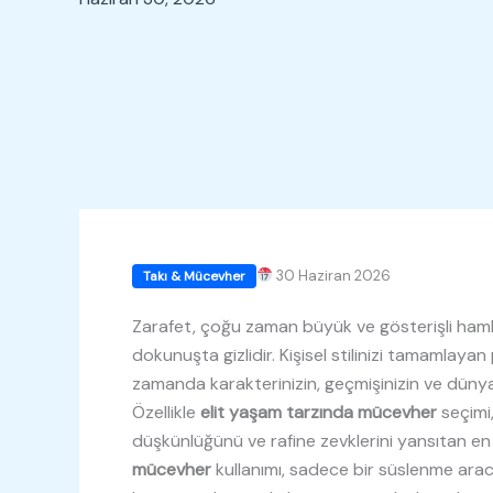
30 Haziran 2026
Takı & Mücevher
Zarafet, çoğu zaman büyük ve gösterişli hamle
dokunuşta gizlidir. Kişisel stilinizi tamamlaya
zamanda karakterinizin, geçmişinizin ve dünya
Özellikle
elit yaşam tarzında mücevher
seçimi,
düşkünlüğünü ve rafine zevklerini yansıtan e
mücevher
kullanımı, sadece bir süslenme arac