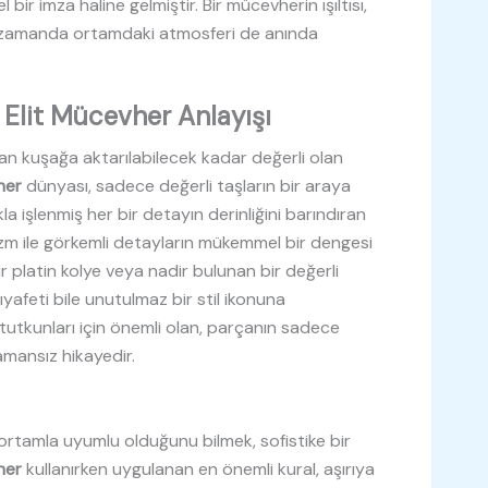
bir imza haline gelmiştir. Bir mücevherin ışıltısı,
ynı zamanda ortamdaki atmosferi de anında
 Elit Mücevher Anlayışı
an kuşağa aktarılabilecek kadar değerli olan
her
dünyası, sadece değerli taşların bir araya
kla işlenmiş her bir detayın derinliğini barındıran
izm ile görkemli detayların mükemmel bir dengesi
 bir platin kolye veya nadir bulunan bir değerli
ıyafeti bile unutulmaz bir stil ikonuna
tutkunları için önemli olan, parçanın sadece
amansız hikayedir.
 ortamla uyumlu olduğunu bilmek, sofistike bir
her
kullanırken uygulanan en önemli kural, aşırıya