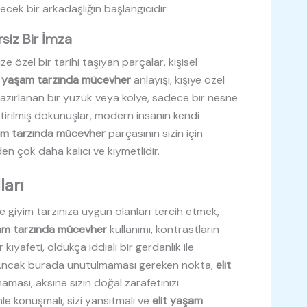
ecek bir arkadaşlığın başlangıcıdır.
rsiz Bir İmza
ze özel bir tarihi taşıyan parçalar, kişisel
t yaşam tarzında mücevher
anlayışı, kişiye özel
k hazırlanan bir yüzük veya kolye, sadece bir nesne
leştirilmiş dokunuşlar, modern insanın kendi
şam tarzında mücevher
parçasının sizin için
n çok daha kalıcı ve kıymetlidir.
ları
e giyim tarzınıza uygun olanları tercih etmek,
şam tarzında mücevher
kullanımı, kontrastların
kıyafeti, oldukça iddialı bir gerdanlık ile
 Ancak burada unutulmaması gereken nokta,
elit
aması, aksine sizin doğal zarafetinizi
nle konuşmalı, sizi yansıtmalı ve
elit yaşam