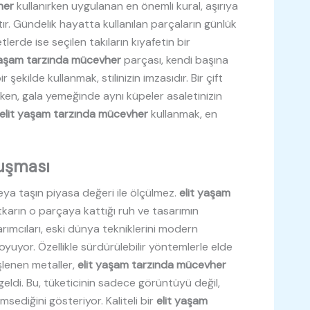
her
kullanırken uygulanan en önemli kural, aşırıya
 Gündelik hayatta kullanılan parçaların günlük
erde ise seçilen takıların kıyafetin bir
yaşam tarzında mücevher
parçası, kendi başına
şekilde kullanmak, stilinizin imzasıdır. Bir çift
rken, gala yemeğinde aynı küpeler asaletinizin
elit yaşam tarzında mücevher
kullanmak, en
luşması
eya taşın piyasa değeri ile ölçülmez.
elit yaşam
arın o parçaya kattığı ruh ve tasarımın
rımcıları, eski dünya tekniklerini modern
koyuyor. Özellikle sürdürülebilir yöntemlerle elde
 işlenen metaller,
elit yaşam tarzında mücevher
 geldi. Bu, tüketicinin sadece görüntüyü değil,
ediğini gösteriyor. Kaliteli bir
elit yaşam