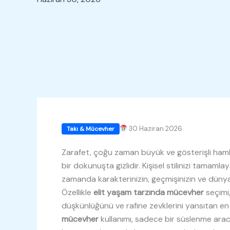
30 Haziran 2026
Takı & Mücevher
Zarafet, çoğu zaman büyük ve gösterişli haml
bir dokunuşta gizlidir. Kişisel stilinizi tamaml
zamanda karakterinizin, geçmişinizin ve dünya
Özellikle
elit yaşam tarzında mücevher
seçimi,
düşkünlüğünü ve rafine zevklerini yansıtan e
mücevher
kullanımı, sadece bir süslenme arac