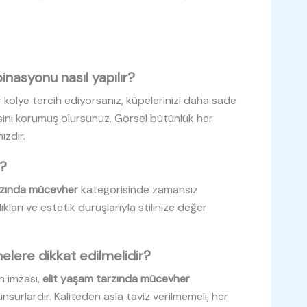
nasyonu nasıl yapılır?
r kolye tercih ediyorsanız, küpelerinizi daha sade
ni korumuş olursunuz. Görsel bütünlük her
ızdır.
r?
rzında mücevher
kategorisinde zamansız
lıkları ve estetik duruşlarıyla stilinize değer
lere dikkat edilmelidir?
ın imzası,
elit yaşam tarzında mücevher
surlardır. Kaliteden asla taviz verilmemeli, her