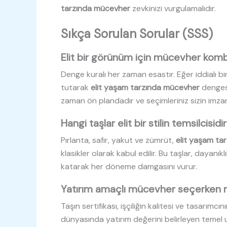
tarzında mücevher
zevkinizi vurgulamalıdır.
Sıkça Sorulan Sorular (SSS)
Elit bir görünüm için mücevher kombi
Denge kuralı her zaman esastır. Eğer iddialı bi
tutarak
elit yaşam tarzında mücevher
dengesi
zaman ön plandadır ve seçimleriniz sizin imzan
Hangi taşlar elit bir stilin temsilcisidi
Pırlanta, safir, yakut ve zümrüt,
elit yaşam ta
klasikler olarak kabul edilir. Bu taşlar, dayanıklı
katarak her döneme damgasını vurur.
Yatırım amaçlı mücevher seçerken ne
Taşın sertifikası, işçiliğin kalitesi ve tasarımcın
dünyasında yatırım değerini belirleyen temel un