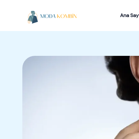
İçeriğe
atla
Ana Say