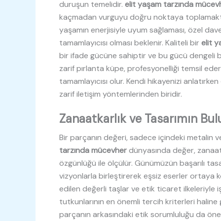
duruşun temelidir.
elit yaşam tarzında mücev
kaçmadan vurguyu doğru noktaya toplamaktır.
yaşamın enerjisiyle uyum sağlaması, özel davetl
tamamlayıcısı olması beklenir. Kaliteli bir
elit 
bir ifade gücüne sahiptir ve bu gücü dengeli bir 
zarif pırlanta küpe, profesyonelliği temsil ede
tamamlayıcısı olur. Kendi hikayenizi anlatırken
zarif iletişim yöntemlerinden biridir.
Zanaatkarlık ve Tasarımın Bu
Bir parçanın değeri, sadece içindeki metalin v
tarzında mücevher
dünyasında değer, zanaatk
özgünlüğü ile ölçülür. Günümüzün başarılı tasa
vizyonlarla birleştirerek eşsiz eserler ortaya 
edilen değerli taşlar ve etik ticaret ilkeleriyle
tutkunlarının en önemli tercih kriterleri haline
parçanın arkasındaki etik sorumluluğu da önems