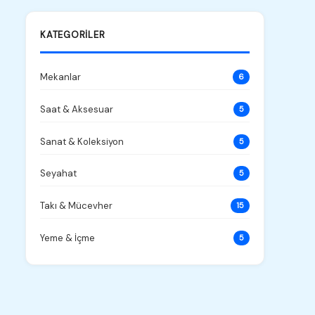
KATEGORILER
Mekanlar
6
Saat & Aksesuar
5
Sanat & Koleksiyon
5
Seyahat
5
Takı & Mücevher
15
Yeme & İçme
5