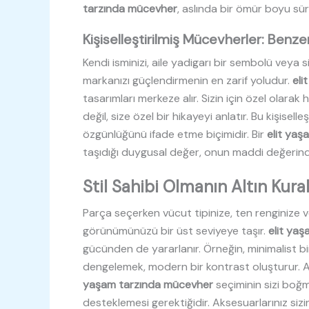
tarzında mücevher
, aslında bir ömür boyu sür
Kişiselleştirilmiş Mücevherler: Benze
Kendi isminizi, aile yadigarı bir sembolü veya si
markanızı güçlendirmenin en zarif yoludur.
eli
tasarımları merkeze alır. Sizin için özel olara
değil, size özel bir hikayeyi anlatır. Bu kişisel
özgünlüğünü ifade etme biçimidir. Bir
elit ya
taşıdığı duygusal değer, onun maddi değerinde
Stil Sahibi Olmanın Altın Kural
Parça seçerken vücut tipinize, ten renginize v
görünümünüzü bir üst seviyeye taşır.
elit ya
gücünden de yararlanır. Örneğin, minimalist bir 
dengelemek, modern bir kontrast oluşturur.
yaşam tarzında mücevher
seçiminin sizi boğm
desteklemesi gerektiğidir. Aksesuarlarınız sizi