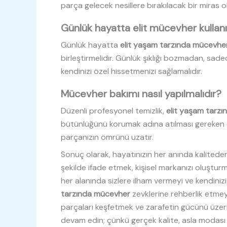
parça gelecek nesillere bırakılacak bir miras o
Günlük hayatta elit mücevher kullanım
Günlük hayatta
elit yaşam tarzında mücevhe
birleştirmelidir. Günlük şıklığı bozmadan, sadece
kendinizi özel hissetmenizi sağlamalıdır.
Mücevher bakımı nasıl yapılmalıdır?
Düzenli profesyonel temizlik,
elit yaşam tarz
bütünlüğünü korumak adına atılması gereken e
parçanızın ömrünü uzatır.
Sonuç olarak, hayatınızın her anında kaliteden
şekilde ifade etmek, kişisel markanızı oluşturm
her alanında sizlere ilham vermeyi ve kendini
tarzında mücevher
zevklerine rehberlik etmeyi
parçaları keşfetmek ve zarafetin gücünü üzeri
devam edin; çünkü gerçek kalite, asla modas