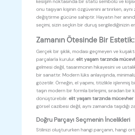
kesişim noktasında bir statü sembolü ve kişisel b
onu taşıyan kişinin özgüvenini artırırken, a
değiştirme gücüne sahiptir. Hayatın her anınd
seçimi, sizin seçkin bir duruş sergilediğinizin e
Zamanın Ötesinde Bir Estetik:
Gerçek bir şıklık, modası geçmeyen ve kuşakt
parçalarla kurulur.
elit yaşam tarzında mücev
gelmesi değil, tasarımcının hikayesini ve ustalı
bir sanattır. Modern lüks anlayışında, minimal
gözetilir. Örneğin, el yapımı, titizlikle işlenmiş
taşın modern bir formla birleşimi, sıradan bir k
dönüştürebilir.
elit yaşam tarzında mücevher
görsel cazibesi değil, aynı zamanda taşıdığı z
Doğru Parçayı Seçmenin İncelikleri
Stilinizi oluştururken hangi parçanın, hangi o