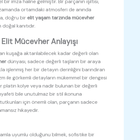
ir imza haline gelmiştir. Bir parçanın ışıltısı,
ynı zamanda ortamdaki atmosferi de anında
a, doğru bir
elit yaşam tarzında mücevher
n doğal kanıtıdır.
 Elit Mücevher Anlayışı
an kuşağa aktarılabilecek kadar değerli olan
her
dünyası, sadece değerli taşların bir araya
kla işlenmiş her bir detayın derinliğini barındıran
izm ile görkemli detayların mükemmel bir dengesi
 bir platin kolye veya nadir bulunan bir değerli
ıyafeti bile unutulmaz bir stil ikonuna
tutkunları için önemli olan, parçanın sadece
amansız hikayedir.
rtamla uyumlu olduğunu bilmek, sofistike bir