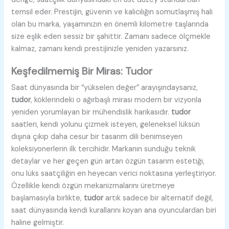
temsil eder. Prestijin, güvenin ve kalıcılığın somutlaşmış hali
olan bu marka, yaşamınızın en önemli kilometre taşlarında
size eşlik eden sessiz bir şahittir. Zamanı sadece ölçmekle
kalmaz, zamanı kendi prestijinizle yeniden yazarsınız.
Keşfedilmemiş Bir Miras: Tudor
Saat dünyasında bir “yükselen değer” arayışındaysanız,
tudor
, köklerindeki o ağırbaşlı mirası modern bir vizyonla
yeniden yorumlayan bir mühendislik harikasıdır.
tudor
saatleri, kendi yolunu çizmek isteyen, geleneksel lüksün
dışına çıkıp daha cesur bir tasarım dili benimseyen
koleksiyonerlerin ilk tercihidir. Markanın sunduğu teknik
detaylar ve her geçen gün artan özgün tasarım estetiği,
onu lüks saatçiliğin en heyecan verici noktasına yerleştiriyor.
Özellikle kendi özgün mekanizmalarını üretmeye
başlamasıyla birlikte,
tudor
artık sadece bir alternatif değil,
saat dünyasında kendi kurallarını koyan ana oyunculardan biri
haline gelmiştir.