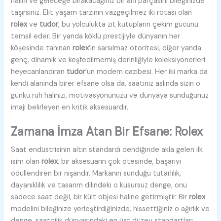
halini ve geleceğe bırakacağınız bir anı parçasını bileğinizde
taşırsınız. Elit yaşam tarzının vazgeçilmez iki rotası olan
rolex
ve
tudor
, bu yolculukta zıt kutupların çekim gücünü
temsil eder. Bir yanda köklü prestijiyle dünyanın her
köşesinde tanınan
rolex
’in sarsılmaz otoritesi, diğer yanda
genç, dinamik ve keşfedilmemiş derinliğiyle koleksiyonerleri
heyecanlandıran
tudor
‘un modern cazibesi. Her iki marka da
kendi alanında birer efsane olsa da, saatiniz aslında sizin o
günkü ruh halinizi, motivasyonunuzu ve dünyaya sunduğunuz
imajı belirleyen en kritik aksesuardır.
Zamana İmza Atan Bir Efsane: Rolex
Saat endüstrisinin altın standardı dendiğinde akla gelen ilk
isim olan
rolex
, bir aksesuarın çok ötesinde, başarıyı
ödüllendiren bir nişandır. Markanın sunduğu tutarlılık,
dayanıklılık ve tasarım dilindeki o kusursuz denge, onu
sadece saat değil, bir kült objesi haline getirmiştir. Bir
rolex
modelini bileğinize yerleştirdiğinizde, hissettiğiniz o ağırlık ve
denge, saatçilik dünyasındaki en üst düzey standartları