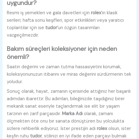
uygundur?
Resmi iş yemekleri ve gala davetleri için
rolex
’in klasik
serileri; hafta sonu keşifleri, spor etkinlikleri veya yaratıcı
toplantılar için ise
tudor
’un özgün tasarımları
vazgeçilmezdir.
Bakım süreçleri koleksiyoner için neden
önemli?
Saatin değerini ve zaman tutma hassasiyetini korumak,
koleksiyonunuzun itibarını ve miras değerini sürdürmenin tek
yoludur.
Sonuç olarak, hayat, zamanın içerisinde attığınız her başarılı
adımdan ibarettir. Bu adımları, bileğinizde taşıdığınız birer
mekanik sanat eseriyle taçlandırmak ise elit bir yaşam
tarzının en zarif parçasıdır.
Marka Adı
olarak, zamanı
ölçmekten öte onu bir sanata dönüştüren bu yolculukta
sizlere rehberlik ediyoruz. İster prestijin adı
rolex
olsun, ister
keşfin ruhu
tudor
, stilinizi en iyi ifade eden parçayı bulmak