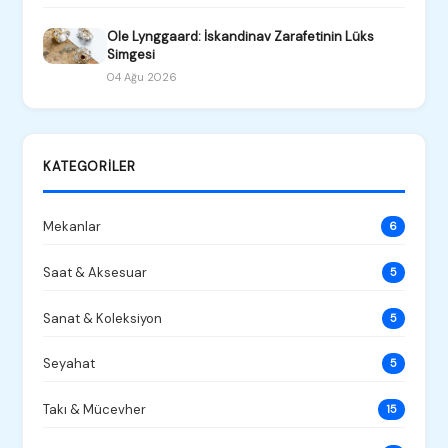
Ole Lynggaard: İskandinav Zarafetinin Lüks
Simgesi
04 Ağu 2026
KATEGORILER
Mekanlar
6
Saat & Aksesuar
5
Sanat & Koleksiyon
5
Seyahat
5
Takı & Mücevher
15