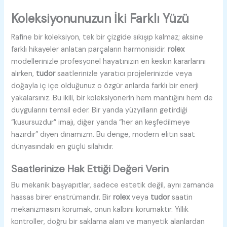
Koleksiyonunuzun İki Farklı Yüzü
Rafine bir koleksiyon, tek bir çizgide sıkışıp kalmaz; aksine
farklı hikayeler anlatan parçaların harmonisidir.
rolex
modellerinizle profesyonel hayatınızın en keskin kararlarını
alırken,
tudor
saatlerinizle yaratıcı projelerinizde veya
doğayla iç içe olduğunuz o özgür anlarda farklı bir enerji
yakalarsınız. Bu ikili, bir koleksiyonerin hem mantığını hem de
duygularını temsil eder. Bir yanda yüzyılların getirdiği
“kusursuzdur” imajı, diğer yanda “her an keşfedilmeye
hazırdır” diyen dinamizm. Bu denge, modern elitin saat
dünyasındaki en güçlü silahıdır.
Saatlerinize Hak Ettiği Değeri Verin
Bu mekanik başyapıtlar, sadece estetik değil, aynı zamanda
hassas birer enstrümandır. Bir
rolex
veya
tudor
saatin
mekanizmasını korumak, onun kalbini korumaktır. Yıllık
kontroller, doğru bir saklama alanı ve manyetik alanlardan