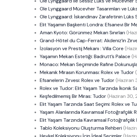
Ole Lynggaard İle Sessiz Lüks ve Mücevher 
Ole Lynggaard Mücevher Tasarımları ve Lüks 
Ole Lynggaard: İskandinav Zarafetinin Lüks 
Elit Yaşamın Başkenti Londra: Efsanevi Bir 
Aman Kyoto: Görünmez Mekan Sınırları
(Haz
Grand-Hôtel du Cap-Ferrat: Akdeniz’in Zirv
İzolasyon ve Prestij Mekanı : Villa Core
(Hazi
Yaşamın Mekan Estetiği: Badrutt’s Palace
(H
Monaco: Mekan Seçiminde Rafine Dokunuşl
Mekanik Mirasın Korunması: Rolex ve Tudor
Efsanelerin Zirvesi: Rolex ve Tudor
(Haziran 
Rolex ve Tudor: Elit Yaşam Tarzında İkonik S
Keşfedilmemiş Bir Miras: Tudor
(Haziran 30,
Elit Yaşam Tarzında Saat Seçimi: Rolex ve T
Yaşam Alanlarında Kavramsal Fotoğrafçılık 
Elit Yaşam Tarzında Kavramsal Fotoğrafçılık
Tablo Koleksiyonu Oluşturma Rehberi
(Hazi
Heykel Koleksiyonu İçin İdeal Seçimler
(Hazi