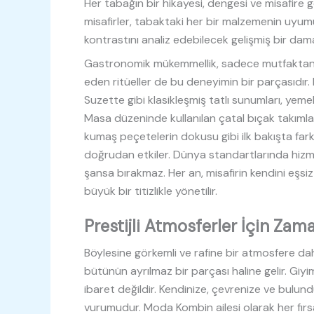
Her tabağın bir hikayesi, dengesi ve misafire ge
misafirler, tabaktaki her bir malzemenin uyumu
kontrastını analiz edebilecek gelişmiş bir dam
Gastronomik mükemmellik, sadece mutfaktan ç
eden ritüeller de bu deneyimin bir parçasıdır
Suzette gibi klasikleşmiş tatlı sunumları, ye
Masa düzeninde kullanılan çatal bıçak takımları
kumaş peçetelerin dokusu gibi ilk bakışta fark
doğrudan etkiler. Dünya standartlarında hizm
şansa bırakmaz. Her an, misafirin kendini eşsiz
büyük bir titizlikle yönetilir.
Prestijli Atmosferler İçin Zama
Böylesine görkemli ve rafine bir atmosfere dahi
bütünün ayrılmaz bir parçası haline gelir. Giy
ibaret değildir. Kendinize, çevrenize ve bul
vurumudur. Moda Kombin ailesi olarak her fırsatt