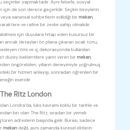
u seçimler yapmaktadır. Aynı felsefe, sosyal
için de son derece geçerlidir. Seçkin bireylerin
ı veya sanatsal sohbetlerin edildiği bir
mekan
,
raktere ve rafine bir zevke sahip olmalıdır.
labilmesi için duyulara hitap eden kusursuz bir
n ancak detayları ön plana çıkaran sıcak tonu,
besleyen ritmi ve iç dekorasyonda kullanılan
Üst düzey beklentilere yanıt veren bir
mekan
,
eden öngörebilen, yılların deneyimiyle yoğrulmuş
edeki bir hizmet anlayışı, sonradan öğrenilen bir
leneğin eseridir.
i: The Ritz London
lan Londra’da, lüks kavramı köklü bir tarihle ve
rından biri olan The Ritz, sıradan bir yemek
üren adreslerin başında gelir. Burası, sadece
ir
mekan
değil, aynı zamanda küresel elitlerin