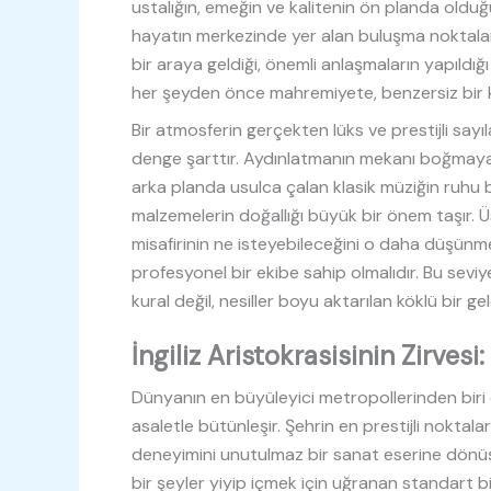
ustalığın, emeğin ve kalitenin ön planda olduğ
hayatın merkezinde yer alan buluşma noktaları 
bir araya geldiği, önemli anlaşmaların yapıldığ
her şeyden önce mahremiyete, benzersiz bir ka
Bir atmosferin gerçekten lüks ve prestijli sayı
denge şarttır. Aydınlatmanın mekanı boğmaya
arka planda usulca çalan klasik müziğin ruhu 
malzemelerin doğallığı büyük bir önem taşır. 
misafirinin ne isteyebileceğini o daha düşünm
profesyonel bir ekibe sahip olmalıdır. Bu seviy
kural değil, nesiller boyu aktarılan köklü bir ge
İngiliz Aristokrasisinin Zirves
Dünyanın en büyüleyici metropollerinden biri o
asaletle bütünleşir. Şehrin en prestijli noktala
deneyimini unutulmaz bir sanat eserine dönüşt
bir şeyler yiyip içmek için uğranan standart b