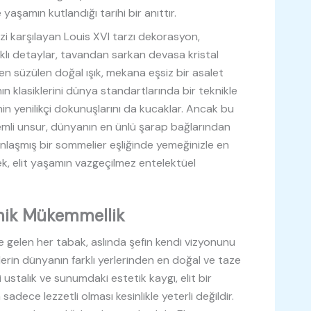
ve yaşamın kutlandığı tarihi bir anıttır.
izi karşılayan Louis XVI tarzı dekorasyon,
aklı detaylar, tavandan sarkan devasa kristal
 süzülen doğal ışık, mekana eşsiz bir asalet
ının klasiklerini dünya standartlarında bir teknikle
 yenilikçi dokunuşlarını da kucaklar. Ancak bu
li unsur, dünyanın en ünlü şarap bağlarından
nlaşmış bir sommelier eşliğinde yemeğinizle en
, elit yaşamın vazgeçilmez entelektüel
mik Mükemmellik
gelen her tabak, aslında şefin kendi vizyonunu
lerin dünyanın farklı yerlerinden en doğal ve taze
i ustalık ve sunumdaki estetik kaygı, elit bir
sadece lezzetli olması kesinlikle yeterli değildir.