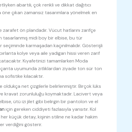
etliyken abartılı, çok renkli ve dikkat dağıtıcı
la öne çıkan zamansız tasarımlara yönelmek en
de zarafet ön plandadır. Vücut hatlarını zarifçe
 tasarlanmış midi boy bir elbise, bu tür
 seçiminde karmaşadan kaçınılmalıdır. Gösterişli
ırlanta kolye veya aile yadigarı hissi veren zarif
katacaktır. Kıyafetinizi tamamlarken Moda
 çanta uyumunda zıtlıklardan ziyade ton sür ton
sofistike kılacaktır.
de oldukça net çizgilerle belirlenmiştir. Birçok lüks
 ve kravat zorunluluğu koymaktadır. Lacivert veya
ise, ütü izi jilet gibi belirgin bir pantolon ve el
an
için gereken ciddiyeti fazlasıyla yansıtır. Kol
her küçük detay, kişinin stiline ne kadar hakim
 verdiğini gösterir.