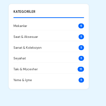
KATEGORILER
Mekanlar
6
Saat & Aksesuar
5
Sanat & Koleksiyon
5
Seyahat
5
Takı & Mücevher
15
Yeme & İçme
5