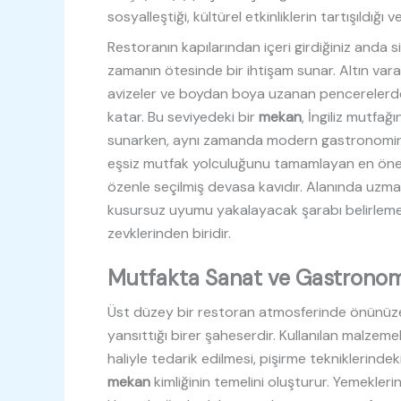
sosyalleştiği, kültürel etkinliklerin tartışıldığı 
Restoranın kapılarından içeri girdiğiniz anda s
zamanın ötesinde bir ihtişam sunar. Altın var
avizeler ve boydan boya uzanan pencerelerden
katar. Bu seviyedeki bir
mekan
, İngiliz mutfağ
sunarken, aynı zamanda modern gastronominin
eşsiz mutfak yolculuğunu tamamlayan en önem
özenle seçilmiş devasa kavıdır. Alanında uzma
kusursuz uyumu yakalayacak şarabı belirlemek
zevklerinden biridir.
Mutfakta Sanat ve Gastrono
Üst düzey bir restoran atmosferinde önünüze 
yansıttığı birer şaheserdir. Kullanılan malzeme
haliyle tedarik edilmesi, pişirme tekniklerindek
mekan
kimliğinin temelini oluşturur. Yemeklerin 