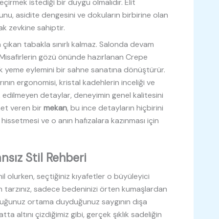
çirmek istediği bir duygu olmalıdır. Elit
nu, asidite dengesini ve dokuların birbirine olan
ak zevkine sahiptir.
ıkan tabakla sınırlı kalmaz. Salonda devam
. Misafirlerin gözü önünde hazırlanan Crepe
mek yeme eylemini bir sahne sanatına dönüştürür.
nın ergonomisi, kristal kadehlerin inceliği ve
 edilmeyen detaylar, deneyimin genel kalitesini
et veren bir
mekan
, bu ince detayların hiçbirini
 hissetmesi ve o anın hafızalara kazınması için
nsız Stil Rehberi
l olurken, seçtiğiniz kıyafetler o büyüleyici
im tarzınız, sadece bedeninizi örten kumaşlardan
unduğunuz ortama duyduğunuz saygının dışa
a altını çizdiğimiz gibi, gerçek şıklık sadeliğin