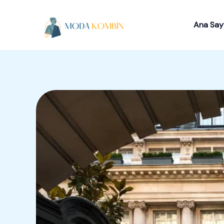
İçeriğe
atla
Ana Say