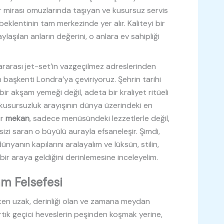
bir mirası omuzlarında taşıyan ve kusursuz servis
t beklentinin tam merkezinde yer alır. Kaliteyi bir
aylaşılan anların değerini, o anlara ev sahipliği
lararası jet-set’in vazgeçilmez adreslerinden
’ın başkenti Londra’ya çeviriyoruz. Şehrin tarihi
ir akşam yemeği değil, adeta bir kraliyet ritüeli
kusursuzluk arayışının dünya üzerindeki en
ir
mekan
, sadece menüsündeki lezzetlerle değil,
sizi saran o büyülü aurayla efsaneleşir. Şimdi,
ünyanın kapılarını aralayalım ve lüksün, stilin,
ir araya geldiğini derinlemesine inceleyelim.
am Felsefesi
şten uzak, derinliği olan ve zamana meydan
rtık geçici heveslerin peşinden koşmak yerine,