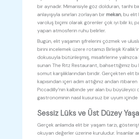
bir aynadır. Mimarisiyle göz dolduran, tarihi 
anlayışıyla sınırları zorlayan bir
mekan
, bu eli
varoluş biçimi olarak görenler çok iyi bilir ki, p
yapan atmosferin ruhu belirler.
Bugün, elit yaşamın şifrelerini çözmek ve ulus
birini incelemek üzere rotamızı Birleşik Krallık
dokusuyla bütünleşmiş, misafirlerine yalnızca b
sunan The Ritz Restaurant, bahsettiğimiz bu 
somut karşılıklarından biridir. Gerçekten elit b
kapısından içeri adım attığınız andan itibaren 
Piccadilly’nin kalbinde yer alan bu büyüleyici d
gastronominin nasıl kusursuz bir uyum içinde b
Sessiz Lüks ve Üst Düzey Yaş
Gerçek anlamda elit bir yaşam tarzı, gösteri
okuyan değerler üzerine kuruludur. İnsanlar a