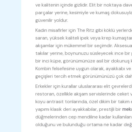
ve kalitenin içinde gizlidir. Elit bir noktaya dav
parçalar yerine, kesimiyle ve kumaş dokusuy
güvenilir yoldur.
Kadın misafirler için The Ritz gibi köklü yerler
saran, yüksek kaliteli ipek veya krep kumaştan
akşamlar için mükemmel bir seçimdir. Aksesuar
takılar yerine, boynunuzu süsleyecek ince bir p
bir inci küpe, görünümünüze asil bir dokunuş 
Kombin felsefesine uygun olarak, ayakkabı ve
geçişleri tercih etmek görünümünüzü çok daha 
Erkekler için kurallar uluslararası elit çevreler
restoran, özellikle akşam servislerinde ceket
koyu antrasit tonlarında, özel dikim bir takım elb
yapımı klasik deri ayakkabılar, prestijli bir
mek
düğmelerinden cep mendiline kadar kullanılan 
olduğunu ve bulunduğu ortama ne kadar değer