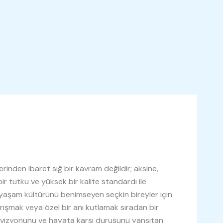
rinden ibaret sığ bir kavram değildir; aksine,
bir tutku ve yüksek bir kalite standardı ile
 yaşam kültürünü benimseyen seçkin bireyler için
rışmak veya özel bir anı kutlamak sıradan bir
i vizyonunu ve hayata karşı duruşunu yansıtan