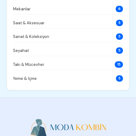
Mekanlar
6
Saat & Aksesuar
5
Sanat & Koleksiyon
5
Seyahat
5
Takı & Mücevher
15
Yeme & İçme
5