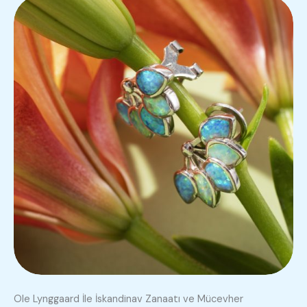
Ole Lynggaard İle İskandinav Zanaatı ve Mücevher